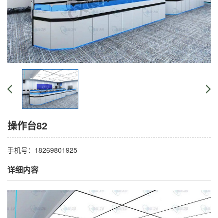
操作台82
手机号：18269801925
详细内容